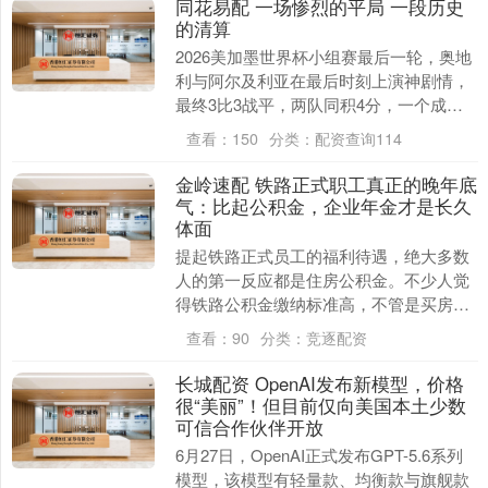
同花易配 一场惨烈的平局 一段历史
的清算
2026美加墨世界杯小组赛最后一轮，奥地
利与阿尔及利亚在最后时刻上演神剧情，
最终3比3战平，两队同积4分，一个成为
小组第二，另一个挤进最好小组第三的前
查看：
150
分类：
配资查询114
八名，携手....
金岭速配 铁路正式职工真正的晚年底
气：比起公积金，企业年金才是长久
体面
提起铁路正式员工的福利待遇，绝大多数
人的第一反应都是住房公积金。不少人觉
得铁路公积金缴纳标准高，不管是买房还
贷、租房居住，还是房屋维修，都能随时
查看：
90
分类：
竞逐配资
取用，是实打实看....
长城配资 OpenAI发布新模型，价格
很“美丽”！但目前仅向美国本土少数
可信合作伙伴开放
6月27日，OpenAI正式发布GPT-5.6系列
模型，该模型有轻量款、均衡款与旗舰款