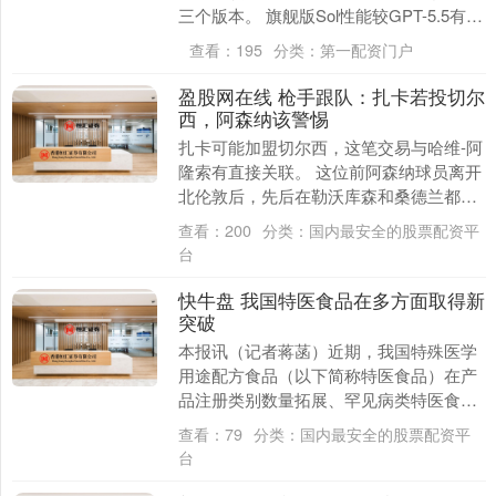
三个版本。 旗舰版Sol性能较GPT-5.5有了
阶跃式提升；均衡版Terr....
查看：
195
分类：
第一配资门户
盈股网在线 枪手跟队：扎卡若投切尔
西，阿森纳该警惕
扎卡可能加盟切尔西，这笔交易与哈维-阿
隆索有直接关联。 这位前阿森纳球员离开
北伦敦后，先后在勒沃库森和桑德兰都表
现出色。 对很多枪手球迷来说，扎卡就是
查看：
200
分类：
国内最安全的股票配资平
这样一名球....
台
快牛盘 我国特医食品在多方面取得新
突破
本报讯（记者蒋菡）近期，我国特殊医学
用途配方食品（以下简称特医食品）在产
品注册类别数量拓展、罕见病类特医食品
注册和临床可及性等方面取得新突破，有
查看：
79
分类：
国内最安全的股票配资平
助于为特殊人群提....
台