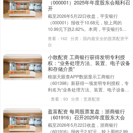
（000001）2025年年度股东会顺利召
开
截至2026年5月22日收盘，平安银行
（000001）报收于10.68元，较上周的
10.99元下跌2.82%。本周，平安银行5月
18日盘中最高价报10.97元。....
查看：
162
分类：
国内最安全的股票配资平
台
小散配资 工商银行获得发明专利授
权：“业务处理方法、装置、电子设备
和存储介质”
根据天眼查APP数据显示工商银行
（601398）新获得一项发明专利授权，专
利名为“业务处理方法、装置、电子设备和
存储介质”，专利申请号为
查看：
93
分类：
竞逐配资
CN2022110399....
盈富配资 每周股票复盘：浙商银行
（601916）召开2025年度股东大会
截至2026年5月22日收盘，浙商银行
（601916）报收于2.97元，较上周的2.99