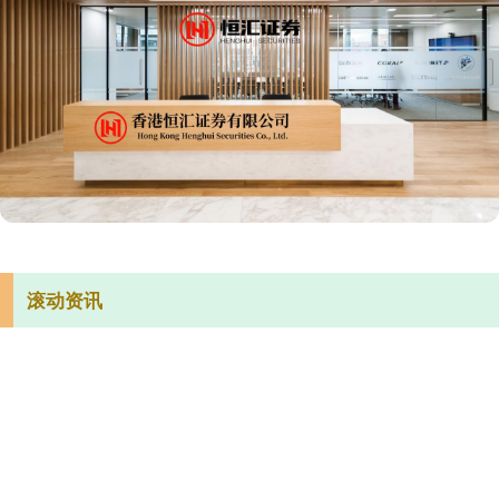
滚动资讯
盈股网在线 枪手跟队：扎卡若投切尔西，阿森纳该警惕
国内最安全的股票配资平台
07-13
扎卡可能加盟切尔西，这笔交易与哈维-阿隆索有直接关联。 这位前
阿森纳球员离开北伦敦后，先后在勒沃库森和桑德兰都表现出色。