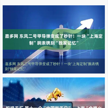
嘉多网 东风二号甲导弹变成了秒针！一块“上海定制”腕表镌
刻“独家记忆”