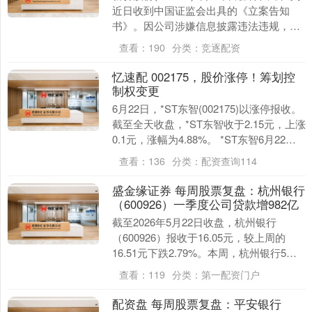
近日收到中国证监会出具的《立案告知
书》。因公司涉嫌信息披露违法违规，根
据相关法律法规，中国证监会决定对公司
查看：
190
分类：
竞逐配资
立案。....
忆速配 002175，股价涨停！筹划控
制权变更
6月22日，*ST东智(002175)以涨停报收。
截至全天收盘，*ST东智收于2.15元，上涨
0.1元，涨幅为4.88%。 *ST东智6月22日
晚发布公告，公司....
查看：
136
分类：
配资查询114
盛金缘证券 每周股票复盘：杭州银行
（600926）一季度公司贷款增982亿
截至2026年5月22日收盘，杭州银行
（600926）报收于16.05元，较上周的
16.51元下跌2.79%。本周，杭州银行5月
19日盘中最高价报16.5元。5....
查看：
119
分类：
第一配资门户
配资盘 每周股票复盘：平安银行