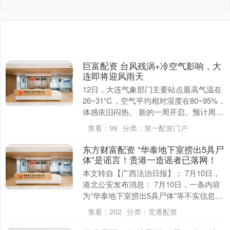
巨富配资 台风残涡+冷空气影响，大
连即将迎风雨天
12日，大连气象部门主要站点最高气温在
26~31℃，空气平均相对湿度在80~95%，
体感依旧闷热。 新的一周开启。预计周一
（7月13日）白天，大连市天空阴沉，
查看：
99
分类：
第一配资门户
雾....
东方财富配资 “华泰地下室捞出5具尸
体”是谣言！贵港一造谣者已落网！
本文转自【广西法治日报】； 7月10日，
港北公安发布消息： 7月10日，一条内容
为“华泰地下室捞出5具尸体”等不实信息在
网络上流传，造成不良社会影响。 经核
查看：
202
分类：
竞逐配资
查，....