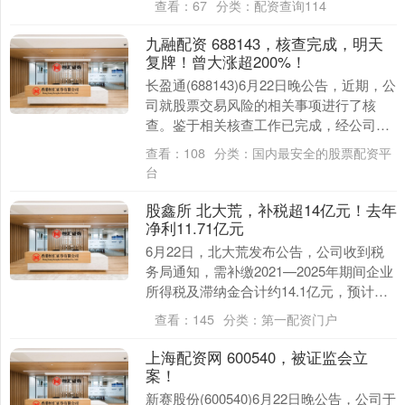
查看：
67
分类：
配资查询114
《中医技术....
九融配资 688143，核查完成，明天
复牌！曾大涨超200%！
长盈通(688143)6月22日晚公告，近期，公
司就股票交易风险的相关事项进行了核
查。鉴于相关核查工作已完成，经公司向
上交所申请，公司股票将于6月23日（星
查看：
108
分类：
国内最安全的股票配资平
期二....
台
股鑫所 北大荒，补税超14亿元！去年
净利11.71亿元
6月22日，北大荒发布公告，公司收到税
务局通知，需补缴2021—2025年期间企业
所得税及滞纳金合计约14.1亿元，预计将
减少2026年度净利润约14.1亿元。....
查看：
145
分类：
第一配资门户
上海配资网 600540，被证监会立
案！
新赛股份(600540)6月22日晚公告，公司于