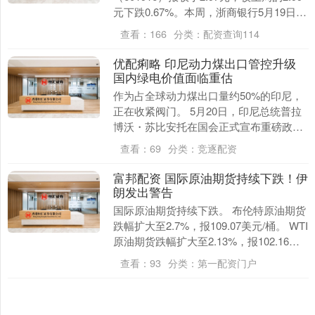
元下跌0.67%。本周，浙商银行5月19日盘
中最高价报3.02元。5月2....
查看：
166
分类：
配资查询114
优配痢略 印尼动力煤出口管控升级
国内绿电价值面临重估
作为占全球动力煤出口量约50%的印尼，
正在收紧阀门。 5月20日，印尼总统普拉
博沃・苏比安托在国会正式宣布重磅政
策：棕榈油、煤炭、铁合金三大战略资源
查看：
69
分类：
竞逐配资
的出口销售，....
富邦配资 国际原油期货持续下跌！伊
朗发出警告
国际原油期货持续下跌。 布伦特原油期货
跌幅扩大至2.7%，报109.07美元/桶。 WTI
原油期货跌幅扩大至2.13%，报102.16美
元/桶。 伊朗伊斯兰革命....
查看：
93
分类：
第一配资门户