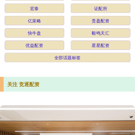
宏泰
证配所
亿策略
贵盈配资
快牛盘
毅鸣天汇
优益配资
星星配资
全部话题标签
关注 竞逐配资