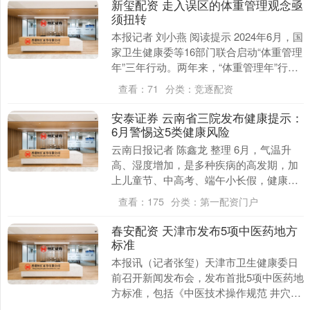
新玺配资 走入误区的体重管理观念亟
须扭转
本报记者 刘小燕 阅读提示 2024年6月，国
家卫生健康委等16部门联合启动“体重管理
年”三年行动。两年来，“体重管理年”行动
成效显著，但仍有不少人将体重管理简....
查看：
71
分类：
竞逐配资
安泰证券 云南省三院发布健康提示：
6月警惕这5类健康风险
云南日报记者 陈鑫龙 整理 6月，气温升
高、湿度增加，是多种疾病的高发期，加
上儿童节、中高考、端午小长假，健康风
险相应增加。云南省第三人民医院（大理
查看：
175
分类：
第一配资门户
大学第二附属....
春安配资 天津市发布5项中医药地方
标准
本报讯（记者张玺）天津市卫生健康委日
前召开新闻发布会，发布首批5项中医药地
方标准，包括《中医技术操作规范 井穴放
血》《中医技术操作规范 调理脾胃针法》