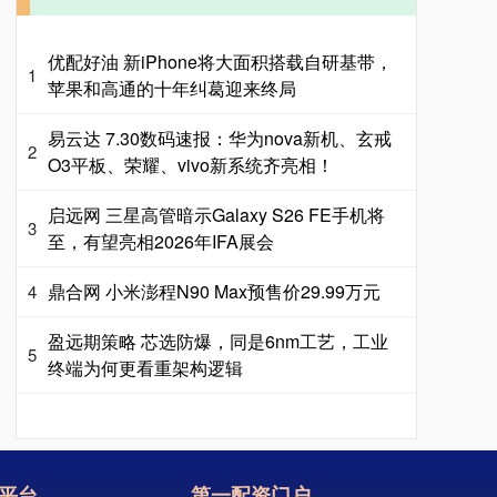
优配好油 新iPhone将大面积搭载自研基带，
1
苹果和高通的十年纠葛迎来终局
易云达 7.30数码速报：华为nova新机、玄戒
2
O3平板、荣耀、vivo新系统齐亮相！
启远网 三星高管暗示Galaxy S26 FE手机将
3
至，有望亮相2026年IFA展会
鼎合网 小米澎程N90 Max预售价29.99万元
4
盈远期策略 芯选防爆，同是6nm工艺，工业
5
终端为何更看重架构逻辑
平台
第一配资门户