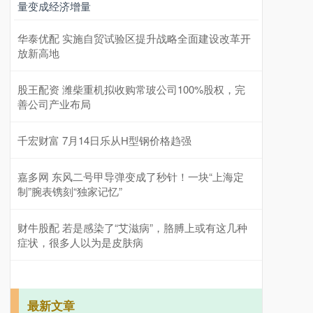
量变成经济增量
华泰优配 实施自贸试验区提升战略全面建设改革开
放新高地
股王配资 潍柴重机拟收购常玻公司100%股权，完
善公司产业布局
千宏财富 7月14日乐从H型钢价格趋强
嘉多网 东风二号甲导弹变成了秒针！一块“上海定
制”腕表镌刻“独家记忆”
财牛股配 若是感染了“艾滋病”，胳膊上或有这几种
症状，很多人以为是皮肤病
最新文章