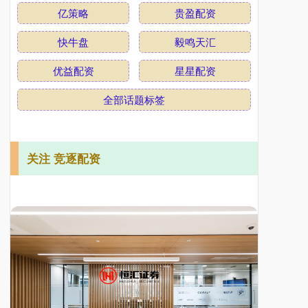
亿策略
贵盈配资
快牛盘
毅鸣天汇
优益配资
星星配资
全部话题标签
关注 竞逐配资