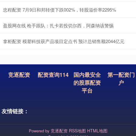
忠程配资 7月9日和邦转债下跌002%，转股溢价率2295%
盈股网在线 枪手跟队：扎卡若投切尔西，阿森纳该警惕
拿柜配资 模塑科技获产品项目定点书 预计总销售额2044亿元
竞逐配资
配资查询114
国内最安全
第一配资门
的股票配资
户
平台
友情链接：
竞逐配资
RSS地图
HTML地图
Powered by