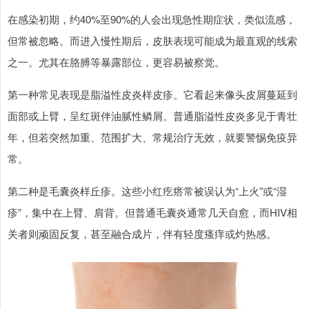
在感染初期，约40%至90%的人会出现急性期症状，类似流感，
但常被忽略。而进入慢性期后，皮肤表现可能成为最直观的线索
之一。尤其在胳膊等暴露部位，更容易被察觉。
第一种常见表现是脂溢性皮炎样皮疹。它看起来像头皮屑蔓延到
面部或上臂，呈红斑伴油腻性鳞屑。普通脂溢性皮炎多见于青壮
年，但若突然加重、范围扩大、常规治疗无效，就要警惕免疫异
常。
第二种是毛囊炎样丘疹。这些小红疙瘩常被误认为“上火”或“湿
疹”，集中在上臂、肩背。但普通毛囊炎通常几天自愈，而HIV相
关者则顽固反复，甚至融合成片，伴有轻度瘙痒或灼热感。