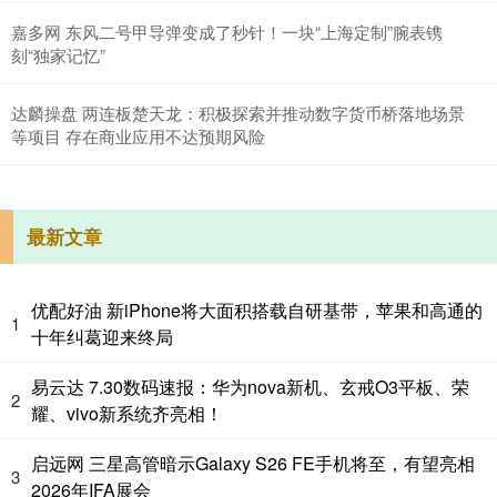
嘉多网 东风二号甲导弹变成了秒针！一块“上海定制”腕表镌
刻“独家记忆”
达麟操盘 两连板楚天龙：积极探索并推动数字货币桥落地场景
等项目 存在商业应用不达预期风险
最新文章
优配好油 新iPhone将大面积搭载自研基带，苹果和高通的
1
十年纠葛迎来终局
易云达 7.30数码速报：华为nova新机、玄戒O3平板、荣
2
耀、vivo新系统齐亮相！
启远网 三星高管暗示Galaxy S26 FE手机将至，有望亮相
3
2026年IFA展会