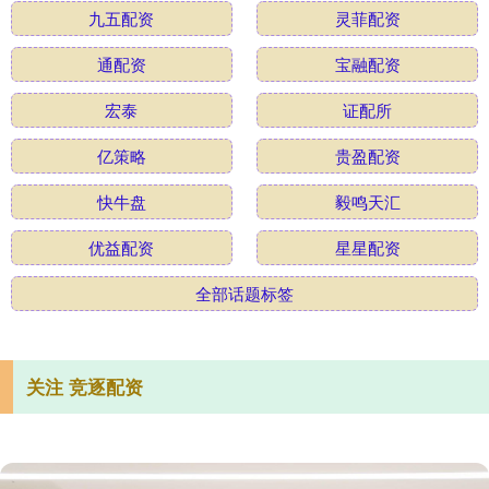
九五配资
灵菲配资
通配资
宝融配资
宏泰
证配所
亿策略
贵盈配资
快牛盘
毅鸣天汇
优益配资
星星配资
全部话题标签
关注 竞逐配资