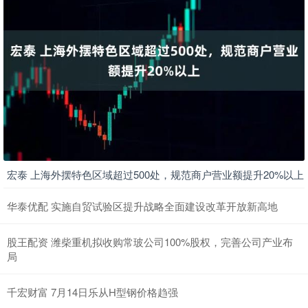
宏泰 上海外摆特色区域超过500处，规范商户营业额提升20%以上
华泰优配 实施自贸试验区提升战略全面建设改革开放新高地
股王配资 潍柴重机拟收购常玻公司100%股权，完善公司产业布
局
千宏财富 7月14日乐从H型钢价格趋强