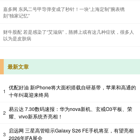
嘉多网 东风二号甲导弹变成了秒针！一块“上海定制”腕表镌
刻“独家记忆”
财牛股配 若是感染了“艾滋病”，胳膊上或有这几种症状，很多人
以为是皮肤病
最新文章
优配好油 新iPhone将大面积搭载自研基带，苹果和高通的
1
十年纠葛迎来终局
易云达 7.30数码速报：华为nova新机、玄戒O3平板、荣
2
耀、vivo新系统齐亮相！
启远网 三星高管暗示Galaxy S26 FE手机将至，有望亮相
3
2026年IFA展会