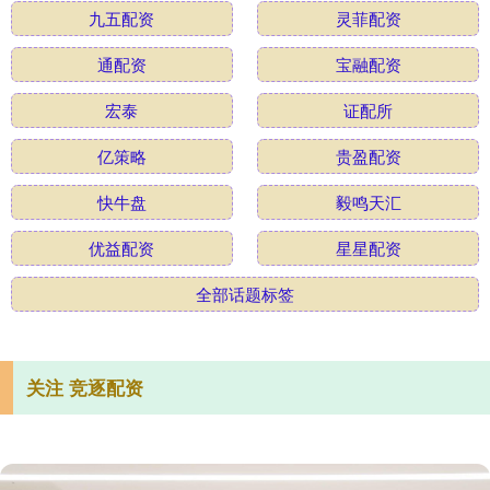
九五配资
灵菲配资
通配资
宝融配资
宏泰
证配所
亿策略
贵盈配资
快牛盘
毅鸣天汇
优益配资
星星配资
全部话题标签
关注 竞逐配资