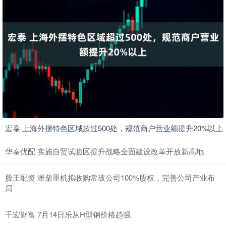
宏泰 上海外摆特色区域超过500处，规范商户营业额提升20%以上
华泰优配 实施自贸试验区提升战略全面建设改革开放新高地
股王配资 潍柴重机拟收购常玻公司100%股权，完善公司产业布
局
千宏财富 7月14日乐从H型钢价格趋强