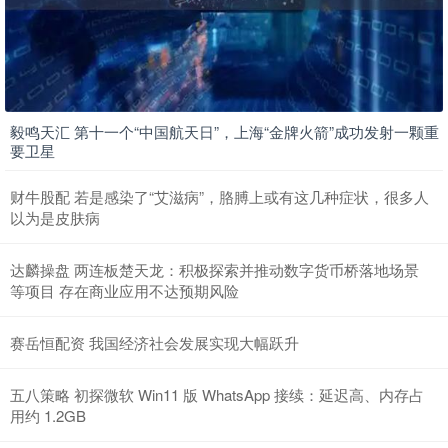
毅鸣天汇 第十一个“中国航天日”，上海“金牌火箭”成功发射一颗重
要卫星
财牛股配 若是感染了“艾滋病”，胳膊上或有这几种症状，很多人
以为是皮肤病
达麟操盘 两连板楚天龙：积极探索并推动数字货币桥落地场景
等项目 存在商业应用不达预期风险
赛岳恒配资 我国经济社会发展实现大幅跃升
五八策略 初探微软 Win11 版 WhatsApp 接续：延迟高、内存占
用约 1.2GB