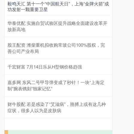
毅鸣天汇 第十一个“中国航天日”，上海“金牌火箭”成
功发射一颗重要卫星
华泰优配 实施自贸试验区提升战略全面建设改革开
放新高地
股王配资 潍柴重机拟收购常玻公司100%股权，完
善公司产业布局
千宏财富 7月14日乐从H型钢价格趋强
嘉多网 东风二号甲导弹变成了秒针！一块“上海定
制”腕表镌刻“独家记忆”
财牛股配 若是感染了“艾滋病”，胳膊上或有这几种
症状，很多人以为是皮肤病