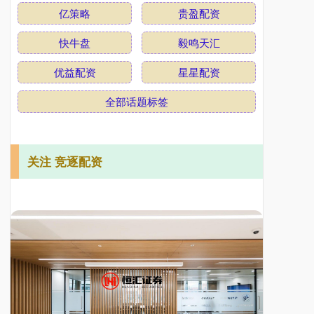
亿策略
贵盈配资
快牛盘
毅鸣天汇
优益配资
星星配资
全部话题标签
关注 竞逐配资