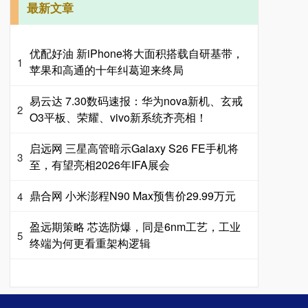
最新文章
优配好油 新iPhone将大面积搭载自研基带，
1
苹果和高通的十年纠葛迎来终局
易云达 7.30数码速报：华为nova新机、玄戒
2
O3平板、荣耀、vivo新系统齐亮相！
启远网 三星高管暗示Galaxy S26 FE手机将
3
至，有望亮相2026年IFA展会
鼎合网 小米澎程N90 Max预售价29.99万元
4
盈远期策略 芯选防爆，同是6nm工艺，工业
5
终端为何更看重架构逻辑