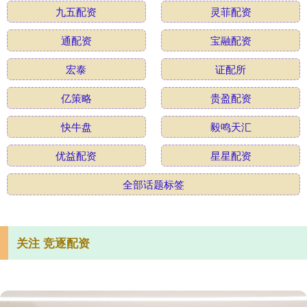
九五配资
灵菲配资
通配资
宝融配资
宏泰
证配所
亿策略
贵盈配资
快牛盘
毅鸣天汇
优益配资
星星配资
全部话题标签
关注 竞逐配资