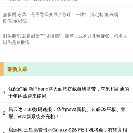
嘉多网 东风二号甲导弹变成了秒针！一块“上海定制”腕表镌
刻“独家记忆”
财牛股配 若是感染了“艾滋病”，胳膊上或有这几种症状，很多人
以为是皮肤病
最新文章
优配好油 新iPhone将大面积搭载自研基带，苹果和高通的
1
十年纠葛迎来终局
易云达 7.30数码速报：华为nova新机、玄戒O3平板、荣
2
耀、vivo新系统齐亮相！
启远网 三星高管暗示Galaxy S26 FE手机将至，有望亮相