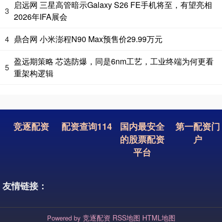
启远网 三星高管暗示Galaxy S26 FE手机将至，有望亮相
3
2026年IFA展会
鼎合网 小米澎程N90 Max预售价29.99万元
4
盈远期策略 芯选防爆，同是6nm工艺，工业终端为何更看
5
重架构逻辑
竞逐配资
配资查询114
国内最安全
第一配资门
的股票配资
户
平台
友情链接：
竞逐配资
RSS地图
HTML地图
Powered by