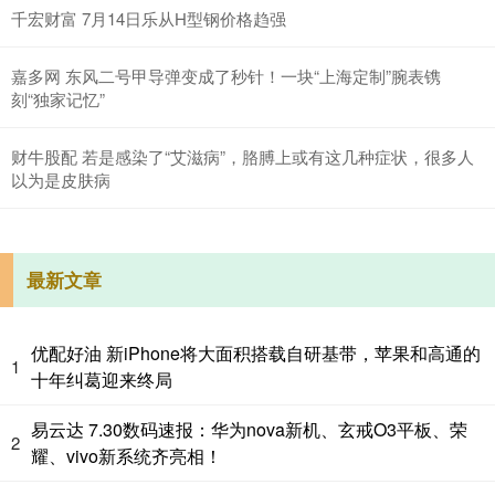
千宏财富 7月14日乐从H型钢价格趋强
嘉多网 东风二号甲导弹变成了秒针！一块“上海定制”腕表镌
刻“独家记忆”
财牛股配 若是感染了“艾滋病”，胳膊上或有这几种症状，很多人
以为是皮肤病
最新文章
优配好油 新iPhone将大面积搭载自研基带，苹果和高通的
1
十年纠葛迎来终局
易云达 7.30数码速报：华为nova新机、玄戒O3平板、荣
2
耀、vivo新系统齐亮相！