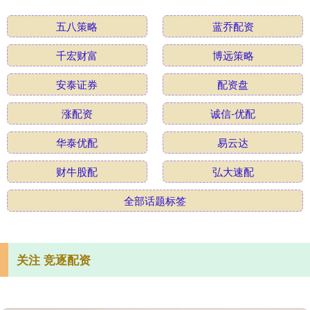
五八策略
蓝乔配资
千宏财富
博远策略
安泰证券
配资盘
涨配资
诚信-优配
华泰优配
易云达
财牛股配
弘大速配
全部话题标签
关注 竞逐配资