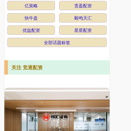
亿策略
贵盈配资
快牛盘
毅鸣天汇
优益配资
星星配资
全部话题标签
关注 竞逐配资