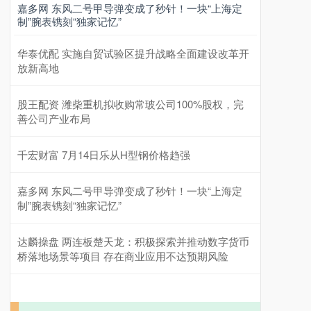
嘉多网 东风二号甲导弹变成了秒针！一块“上海定
制”腕表镌刻“独家记忆”
华泰优配 实施自贸试验区提升战略全面建设改革开
放新高地
股王配资 潍柴重机拟收购常玻公司100%股权，完
善公司产业布局
千宏财富 7月14日乐从H型钢价格趋强
嘉多网 东风二号甲导弹变成了秒针！一块“上海定
制”腕表镌刻“独家记忆”
达麟操盘 两连板楚天龙：积极探索并推动数字货币
桥落地场景等项目 存在商业应用不达预期风险