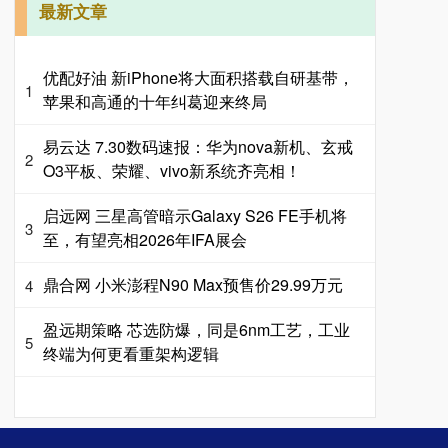
最新文章
优配好油 新iPhone将大面积搭载自研基带，
1
苹果和高通的十年纠葛迎来终局
易云达 7.30数码速报：华为nova新机、玄戒
2
O3平板、荣耀、vivo新系统齐亮相！
启远网 三星高管暗示Galaxy S26 FE手机将
3
至，有望亮相2026年IFA展会
鼎合网 小米澎程N90 Max预售价29.99万元
4
盈远期策略 芯选防爆，同是6nm工艺，工业
5
终端为何更看重架构逻辑