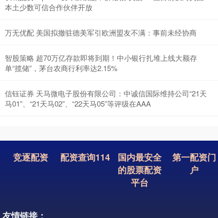
本土少数可信合作伙伴开放
万无优配 美国拟撤驻德美军引欧洲盟友不满：事前未经协商
智股策略 超70万亿存款即将到期！中小银行扎堆上线大额存
单“揽储”，茅台农商行利率达2.15%
信钰证券 天马微电子股份有限公司：中诚信国际维持公司“21天
马01”、“21天马02”、“22天马05”等评级在AAA
竞逐配资
配资查询114
国内最安全
第一配资门
的股票配资
户
平台
友情链接：