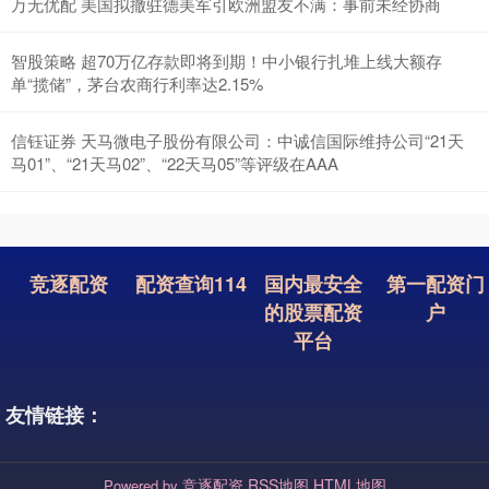
万无优配 美国拟撤驻德美军引欧洲盟友不满：事前未经协商
智股策略 超70万亿存款即将到期！中小银行扎堆上线大额存
单“揽储”，茅台农商行利率达2.15%
信钰证券 天马微电子股份有限公司：中诚信国际维持公司“21天
马01”、“21天马02”、“22天马05”等评级在AAA
竞逐配资
配资查询114
国内最安全
第一配资门
的股票配资
户
平台
友情链接：
竞逐配资
RSS地图
HTML地图
Powered by